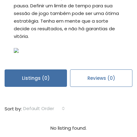
pausa. Definir um limite de tempo para sua
sessão de jogo também pode ser uma ótima
estratégia. Tenha em mente que a sorte
decide os resultados, e não há garantias de
vitória.
Listings (0)
Reviews (0)
Default Order
Sort by:
No listing found.