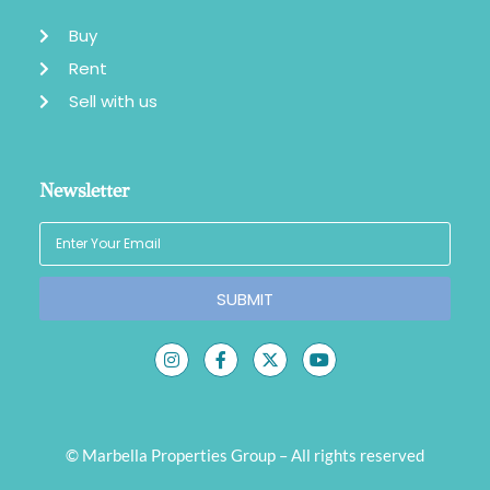
Buy
Rent
Sell with us
Newsletter
SUBMIT
© Marbella Properties Group – All rights reserved