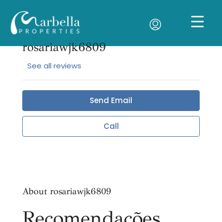
rosariawjk6809
See all reviews
Send Email
Call
About rosariawjk6809
Recomendações