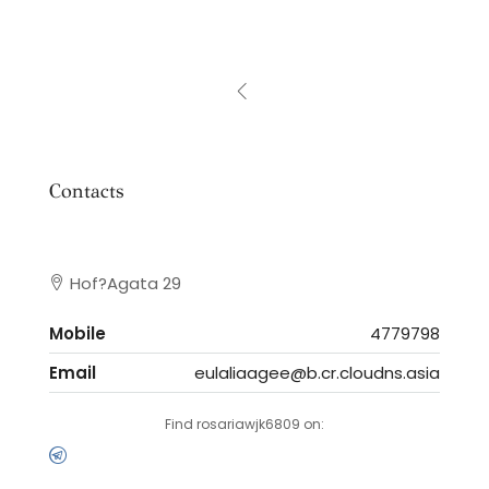
Contacts
Hof?Agata 29
Mobile
4779798
Email
eulaliaagee@b.cr.cloudns.asia
Find rosariawjk6809 on: