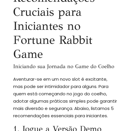
Cruciais para
Iniciantes no
Fortune Rabbit
Game
Iniciando sua Jornada no Game do Coelho
Aventurar-se em um novo slot é excitante,
mas pode ser intimidador para alguns. Para
quem está começando no jogo do coelho,
adotar algumas práticas simples pode garantir
mais diversão e segurança. Abaixo, listamos 5
recomendações essenciais para iniciantes.
1. Jogue a Versão Demo