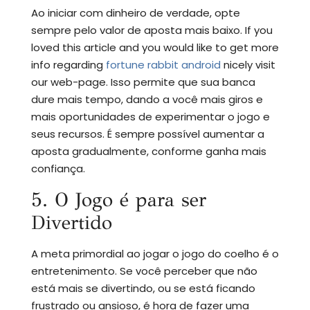
Ao iniciar com dinheiro de verdade, opte
sempre pelo valor de aposta mais baixo. If you
loved this article and you would like to get more
info regarding
fortune rabbit android
nicely visit
our web-page. Isso permite que sua banca
dure mais tempo, dando a você mais giros e
mais oportunidades de experimentar o jogo e
seus recursos. É sempre possível aumentar a
aposta gradualmente, conforme ganha mais
confiança.
5. O Jogo é para ser
Divertido
A meta primordial ao jogar o jogo do coelho é o
entretenimento. Se você perceber que não
está mais se divertindo, ou se está ficando
frustrado ou ansioso, é hora de fazer uma