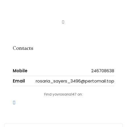
Contacts
Mobile
246708638
Email
rosaria_sayers_3496@pertomail.top
Find yovrosaria147 on: