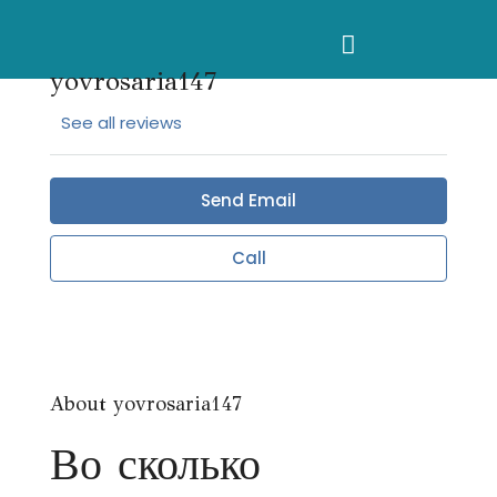
yovrosaria147
See all reviews
Send Email
Call
About yovrosaria147
Во сколько